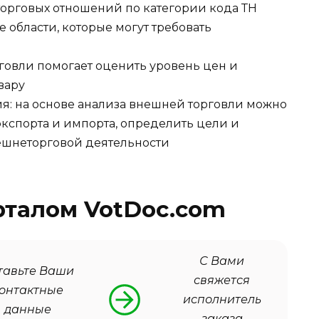
торговых отношений по категории кода ТН
 области, которые могут требовать
говли помогает оценить уровень цен и
вару
я: на основе анализа внешней торговли можно
экспорта и импорта, определить цели и
ешнеторговой деятельности
рталом VotDoc.com
С Вами
тавьте Ваши
свяжется
онтактные
исполнитель
данные
заказа