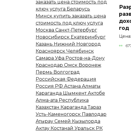
Раз
раз
дох
год
Цена:
67