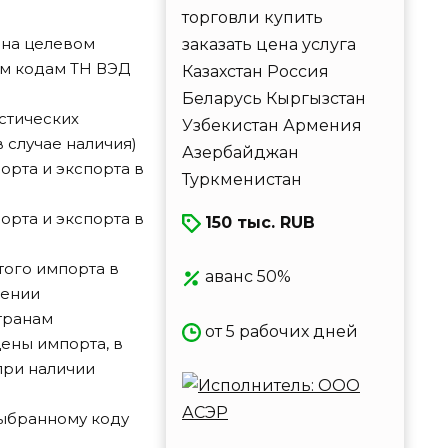
 на целевом
м кодам ТН ВЭД
стических
в случае наличия)
орта и экспорта в
орта и экспорта в
150 тыс. RUB
того импорта в
аванс 50%
жении
странам
от 5 рабочих дней
ены импорта, в
при наличии
выбранному коду