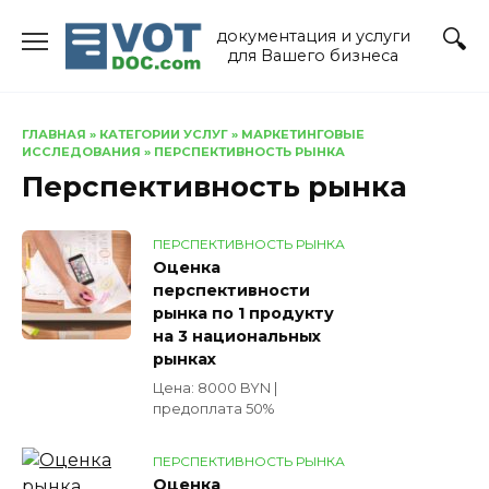
Перейти
документация и услуги
к
для Вашего бизнеса
содержанию
ГЛАВНАЯ
»
КАТЕГОРИИ УСЛУГ
»
МАРКЕТИНГОВЫЕ
ИССЛЕДОВАНИЯ
»
ПЕРСПЕКТИВНОСТЬ РЫНКА
Перспективность рынка
ПЕРСПЕКТИВНОСТЬ РЫНКА
Оценка
перспективности
рынка по 1 продукту
на 3 национальных
рынках
Цена: 8000 BYN |
предоплата 50%
ПЕРСПЕКТИВНОСТЬ РЫНКА
Оценка