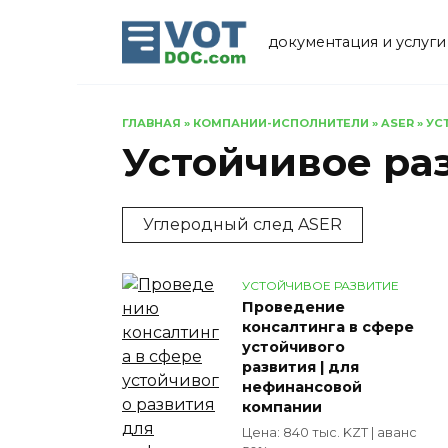
Перейти
к
документация и услуги
содержанию
ГЛАВНАЯ
»
КОМПАНИИ-ИСПОЛНИТЕЛИ
»
ASER
»
УС
Устойчивое ра
Углеродный след ASER
УСТОЙЧИВОЕ РАЗВИТИЕ
Проведение
консалтинга в сфере
устойчивого
развития | для
нефинансовой
компании
Цена: 840 тыс. KZT | аванс