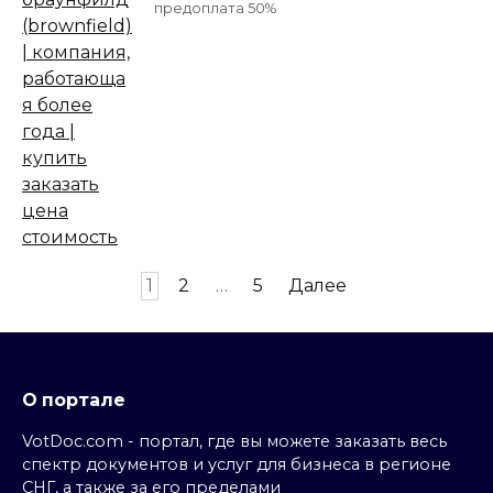
предоплата 50%
Пагинация
1
2
…
5
Далее
записей
О портале
VotDoc.com - портал, где вы можете заказать весь
спектр документов и услуг для бизнеса в регионе
СНГ, а также за его пределами